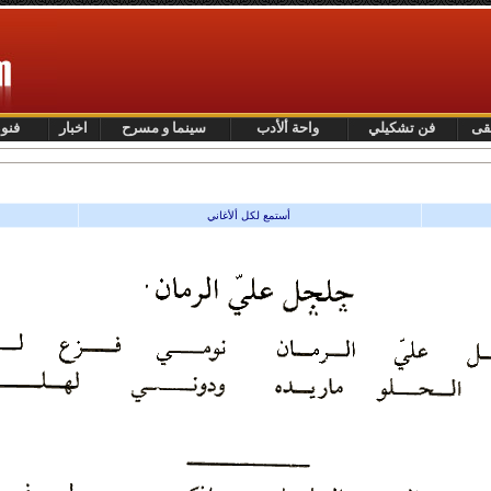
قى
فن تشكيلي
واحة ألأدب
سينما و مسرح
اخبار
فنو
أستمع لكل ألأغاني